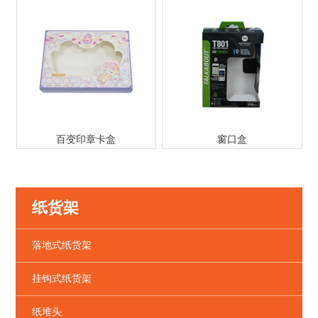
百变印章卡盒
窗口盒
纸货架
落地式纸货架
挂钩式纸货架
纸堆头