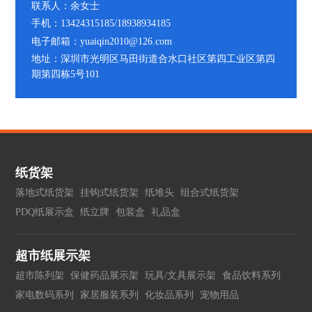
联系人：余女士
手机：13424315185/18938934185
电子邮箱：yuaiqin2010@126.com
地址：深圳市光明区马田街道合水口社区第四工业区第四
期第四栋5号101
纸货架
落地式纸货架
挂钩式纸货架
纸堆头
组合式纸货架
PDQ纸展示盒
纸立牌
包装盒
礼品盒
超市纸展示架
超市陈列架
保健药品展示架
玩具/文具展示架
食品饮料系列
家电数码系列
家居服装系列
化妆品系列
宠物用品