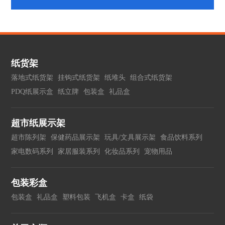
纸货架
落地式纸货架
挂钩式纸货架
纸堆头
组合式纸货架
PDQ纸展示盒
纸立牌
包装盒
礼品盒
超市纸展示架
超市陈列架
保健药品展示架
玩具/文具展示架
食品饮料系列
家电数码系列
家居服装系列
化妆品系列
宠物用品
包装彩盒
包装盒
礼品盒
塑料包装
飞机盒
卡盒
纸袋