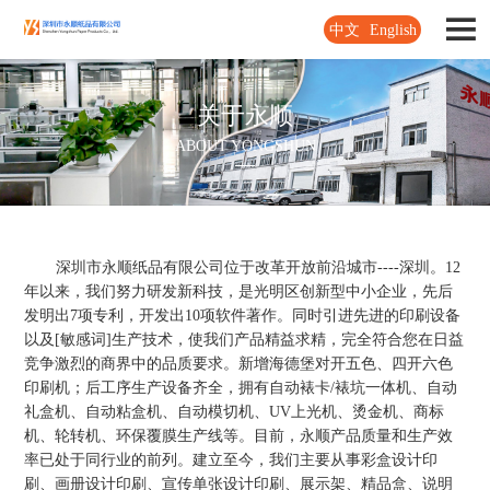
中文
English
关于永顺
ABOUT YONGSHUN
深圳市永顺纸品有限公司位于改革开放前沿城市----深圳。12
年以来，我们努力研发新科技，是光明区创新型中小企业，先后
发明出7项专利，开发出10项软件著作。同时引进先进的印刷设备
以及[敏感词]生产技术，使我们产品精益求精，完全符合您在日益
竞争激烈的商界中的品质要求。新增海德堡对开五色、四开六色
印刷机；后工序生产设备齐全，拥有自动裱卡/裱坑一体机、自动
礼盒机、自动粘盒机、自动模切机、UV上光机、烫金机、商标
机、轮转机、环保覆膜生产线等。目前，永顺产品质量和生产效
率已处于同行业的前列。建立至今，我们主要从事彩盒设计印
刷、画册设计印刷、宣传单张设计印刷、展示架、精品盒、说明