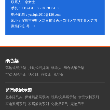
联系人：余女士
手机：13424315185/18938934185
电子邮箱：yuaiqin2010@126.com
地址：深圳市光明区马田街道合水口社区第四工业区第四
期第四栋5号101
纸货架
落地式纸货架
挂钩式纸货架
纸堆头
组合式纸货架
PDQ纸展示盒
纸立牌
包装盒
礼品盒
超市纸展示架
超市陈列架
保健药品展示架
玩具/文具展示架
食品饮料系列
家电数码系列
家居服装系列
化妆品系列
宠物用品