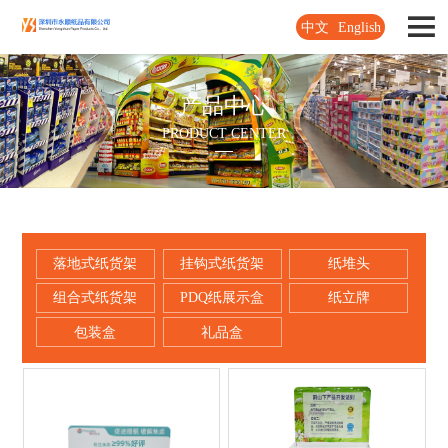
中文
English
产品中心
PRODUCT CENTER
落地式纸货架
挂钩式纸货架
纸堆头
组合式纸货架
PDQ纸展示盒
纸立牌
包装盒
礼品盒