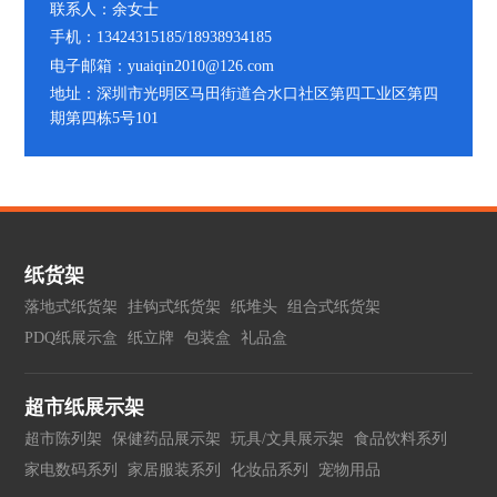
联系人：余女士
手机：13424315185/18938934185
电子邮箱：yuaiqin2010@126.com
地址：深圳市光明区马田街道合水口社区第四工业区第四
期第四栋5号101
纸货架
落地式纸货架
挂钩式纸货架
纸堆头
组合式纸货架
PDQ纸展示盒
纸立牌
包装盒
礼品盒
超市纸展示架
超市陈列架
保健药品展示架
玩具/文具展示架
食品饮料系列
家电数码系列
家居服装系列
化妆品系列
宠物用品