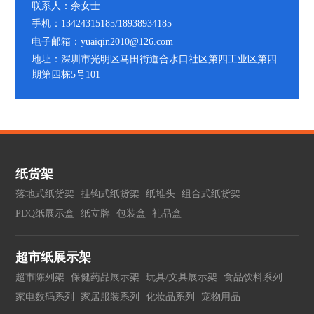
联系人：余女士
手机：13424315185/18938934185
电子邮箱：yuaiqin2010@126.com
地址：深圳市光明区马田街道合水口社区第四工业区第四
期第四栋5号101
纸货架
落地式纸货架
挂钩式纸货架
纸堆头
组合式纸货架
PDQ纸展示盒
纸立牌
包装盒
礼品盒
超市纸展示架
超市陈列架
保健药品展示架
玩具/文具展示架
食品饮料系列
家电数码系列
家居服装系列
化妆品系列
宠物用品